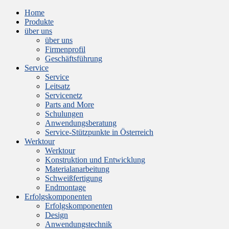
Home
Produkte
über uns
über uns
Firmenprofil
Geschäftsführung
Service
Service
Leitsatz
Servicenetz
Parts and More
Schulungen
Anwendungsberatung
Service-Stützpunkte in Österreich
Werktour
Werktour
Konstruktion und Entwicklung
Materialanarbeitung
Schweißfertigung
Endmontage
Erfolgskomponenten
Erfolgskomponenten
Design
Anwendungstechnik