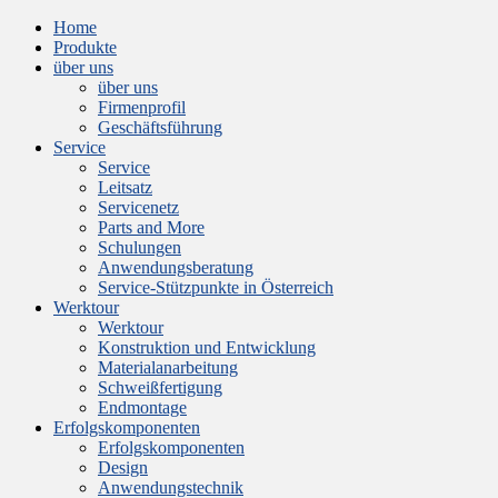
Home
Produkte
über uns
über uns
Firmenprofil
Geschäftsführung
Service
Service
Leitsatz
Servicenetz
Parts and More
Schulungen
Anwendungsberatung
Service-Stützpunkte in Österreich
Werktour
Werktour
Konstruktion und Entwicklung
Materialanarbeitung
Schweißfertigung
Endmontage
Erfolgskomponenten
Erfolgskomponenten
Design
Anwendungstechnik