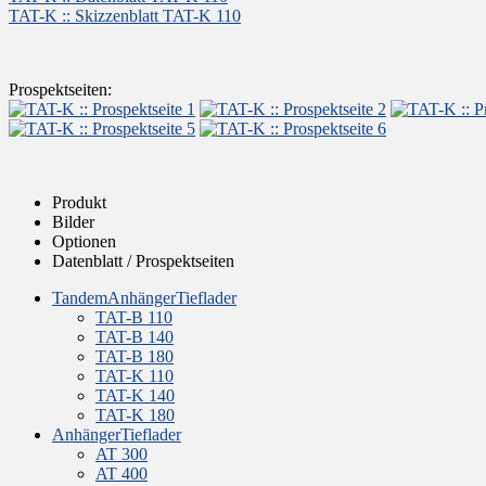
TAT-K :: Skizzenblatt TAT-K 110
Prospektseiten:
Produkt
Bilder
Optionen
Datenblatt / Prospektseiten
TandemAnhängerTieflader
TAT-B 110
TAT-B 140
TAT-B 180
TAT-K 110
TAT-K 140
TAT-K 180
AnhängerTieflader
AT 300
AT 400