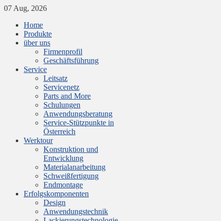
07 Aug, 2026
Home
Produkte
über uns
Firmenprofil
Geschäftsführung
Service
Leitsatz
Servicenetz
Parts and More
Schulungen
Anwendungsberatung
Service-Stützpunkte in
Österreich
Werktour
Konstruktion und
Entwicklung
Materialanarbeitung
Schweißfertigung
Endmontage
Erfolgskomponenten
Design
Anwendungstechnik
Lackierungstechnologie